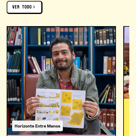
VER TODO
Ho
30
L
C
Horizonte Entre Manos
En